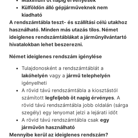
Maximum öt napig érvényesek
Külföldön álló gépjárműveknek nem
kiadható
A rendszámtábla teszt- és szállítási célú utakhoz
használható. Minden más utazás tilos. Német
ideiglenes rendszámtáblákat a járműnyilvántartó
hivatalokban lehet beszerezni.
Német ideiglenes rendszám igénylése
Tulajdonosként a rendszámtáblát a
lakóhelyén
vagy a
jármű telephelyén
igényelheti
A rövid távú rendszámtábla a kiosztástól
számított
legfeljebb öt napig érvényes
. A
rövid távú rendszámtábla jobb oldalán (sárga
szegély) egy lenyomat jelzi a lejárati időt
A rövid távú rendszámtábla csak
egy
járművön használható
Mennyibe kerül az ideiglenes rendszám?