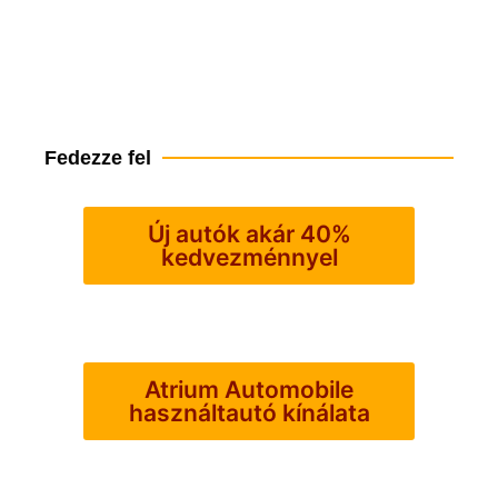
Fedezze fel
Új autók akár 40%
kedvezménnyel
Atrium Automobile
használtautó kínálata