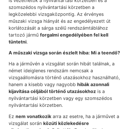
is vezethetők a nyilvántartási körzetben és a
szomszédos nyilvántartási körzetben a
legközelebbi vizsgaközpontig. Az érvényes
műszaki vizsga hiányát és az engedélyezett út
korlátozását a sárga szélű rendszámtáblához
tartozó jármű
forgalmi engedélyében fel kell
tüntetni
.
A műszaki vizsga során észlelt hiba: Mi a teendő?
Ha a járművén a vizsgálat során hibát találnak, a
német ideiglenes rendszám nemcsak a
vizsgaállomásra történő utazásokhoz használható,
hanem a kisebb vagy nagyobb
hibák azonnali
kijavítása céljából történő utazásokhoz
is a
nyilvántartási körzetben vagy egy szomszédos
nyilvántartási körzetben.
Ez
nem vonatkozik
arra az esetre, ha a járművet a
vizsgálat során
közúti közlekedésre