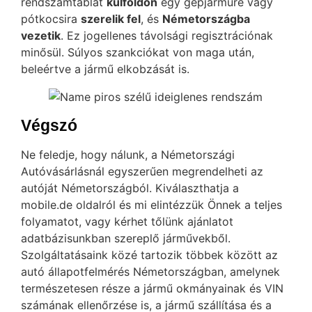
rendszámtáblát
külföldön
egy gépjárműre vagy
pótkocsira
szerelik fel
, és
Németországba
vezetik
. Ez jogellenes távolsági regisztrációnak
minősül. Súlyos szankciókat von maga után,
beleértve a jármű elkobzását is.
Végszó
Ne feledje, hogy nálunk, a Németországi
Autóvásárlásnál egyszerűen megrendelheti az
autóját Németországból. Kiválaszthatja a
mobile.de oldalról és mi elintézzük Önnek a teljes
folyamatot, vagy kérhet tőlünk ajánlatot
adatbázisunkban szereplő járművekből.
Szolgáltatásaink közé tartozik többek között az
autó állapotfelmérés Németországban, amelynek
természetesen része a jármű okmányainak és VIN
számának ellenőrzése is, a jármű szállítása és a