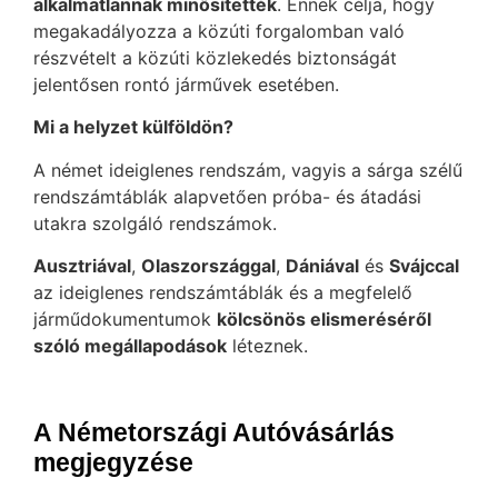
alkalmatlannak minősítették
. Ennek célja, hogy
megakadályozza a közúti forgalomban való
részvételt a közúti közlekedés biztonságát
jelentősen rontó járművek esetében.
Mi a helyzet külföldön?
A német ideiglenes rendszám, vagyis a sárga szélű
rendszámtáblák alapvetően próba- és átadási
utakra szolgáló rendszámok.
Ausztriával
,
Olaszországgal
,
Dániával
és
Svájccal
az ideiglenes rendszámtáblák és a megfelelő
járműdokumentumok
kölcsönös elismeréséről
szóló megállapodások
léteznek.
A Németországi Autóvásárlás
megjegyzése