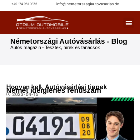
info@nemetorszagiautovasarlas.de
+49 174 961 0376
NÉMETORSZÁGI AUTÓVÁ
AUTÓ 
Németországi Autóvásárlás - Blog
Autós magazin - Tesztek, hírek és tanácsok
Hogyan kell
,
Autóvásárlási tippek
Német ideiglenes rendszám
2023-04-15