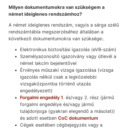
Milyen dokumentumokra van szükségem a
német ideiglenes rendszámhoz?
A német ideiglenes rendszám, vagyis a sárga szélű
rendszámtábla megszerzéséhez általában a
következő dokumentumokra van szüksége:.
Elektronikus biztosítási igazolás (eVB-szám)
Személyazonosító igazolvány vagy útlevél a
német lakcím bejelentővel
Érvényes műszaki vizsga igazolása (vizsga
igazolás nélkül csak a legközelebbi
vizsgaközpontba történő utazás
engedélyezett)
Forgalmi engedély 1
. és/vagy 2. rész (jármű
forgalmi engedélye és/vagy jármű
tulajdonjoga (gyakran elegendő a másolat))
és adott esetben
CoC dokumentum
Cégek esetében cégbejegyzés vagy a