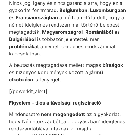
Nincs jogi igény és nincs garancia arra, hogy ez a
gyakorlat fennmarad.
Belgiumban
,
Luxemburgban
és
Franciaországban
a múltban előfordult, hogy a
német ideiglenes rendszámmal történő belépést
megtagadták.
Magyarországról
,
Romániából
és
Bulgáriából
is többször jelentettek már
problémákat
a német ideiglenes rendszámmal
kapcsolatban.
A beutazás megtagadása mellett magas
bírságok
és bizonyos körülmények között a
jármű
elkobzása
is fenyeget.
[/powerkit_alert]
Figyelem – tilos a távolsági regisztráció
Mindenesetre
nem megengedett
az a gyakorlat,
hogy Németországból „a poggyászban” ideiglenes
rendszámtáblával utaznak ki, majd a