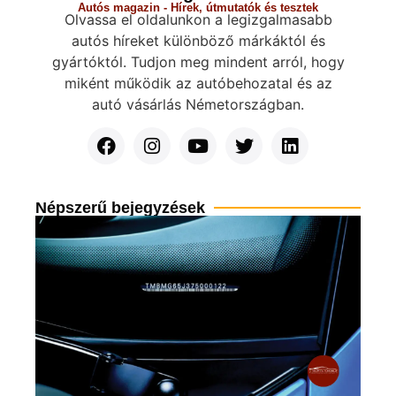
Autós magazin - Hírek, útmutatók és tesztek
Olvassa el oldalunkon a legizgalmasabb
autós híreket különböző márkáktól és
gyártóktól. Tudjon meg mindent arról, hogy
miként működik az autóbehozatal és az
autó vásárlás Németországban.
Népszerű bejegyzések
Al
(VI
hel
jel
Tov
olv