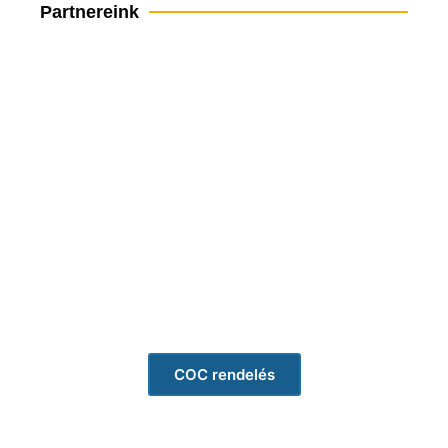
Partnereink
Gondoskodjon időben ADAC
tagságáról
ADAC tagság igénylés
CSAK 94€ / ÉV
Rendeljen eredeti COC
tanúsítványt 3 perc alatt!
COC rendelés